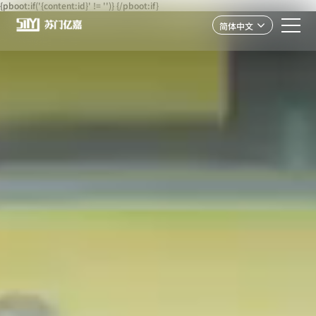
{pboot:if('{content:id}' != '')}
{/pboot:if}
简体中文