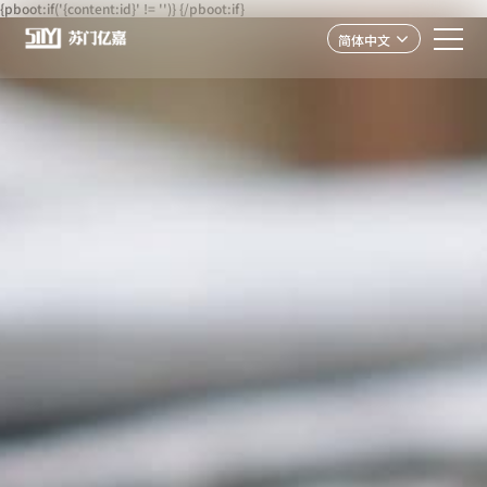
{pboot:if('{content:id}' != '')}
{/pboot:if}
简体中文