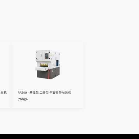
拉丝机
RR500 - 基础款 二砂型 平面砂带抛光机
了解更多